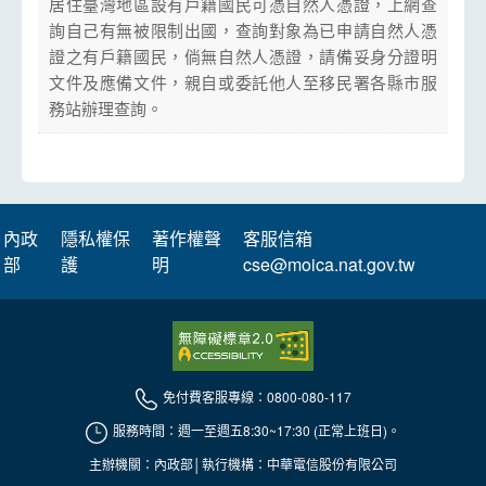
居住臺灣地區設有戶籍國民可憑自然人憑證，上網查
詢自己有無被限制出國，查詢對象為已申請自然人憑
證之有戶籍國民，倘無自然人憑證，請備妥身分證明
文件及應備文件，親自或委託他人至移民署各縣市服
務站辦理查詢。
內政
隱私權保
著作權聲
客服信箱
部
護
明
cse@moica.nat.gov.tw
免付費客服專線：0800-080-117
服務時間：週一至週五8:30~17:30 (正常上班日)。
主辦機關：內政部│執行機構：中華電信股份有限公司