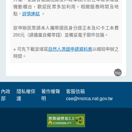
機動櫃台，歡迎民眾多加利用。相關服務時間及地
點，
詳情連結
。
欲申辦民眾請本人攜帶國民身分證正本及IC卡工本費
250元（請儘量自備零錢）並備妥電子郵件信箱。
※ 可先下載並填寫
自然人憑證申請資料表
以縮短申辦之
時間。
top
內政
隱私權保
著作權聲
客服信箱
部
護
明
cse@moica.nat.gov.tw