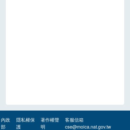
內政
隱私權保
著作權聲
客服信箱
部
護
明
cse@moica.nat.gov.tw