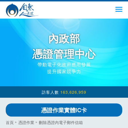
跳到主要內容
menu
內政部
憑證管理中心
帶動電子化政府應用發展
提升國家競爭力
163,626,959
憑證作業實體IC卡
:::
首頁
憑證作業
刪除憑證內電子郵件信箱